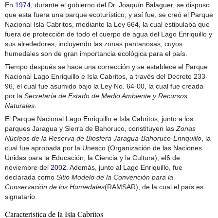
En
1974
, durante el gobierno del Dr. Joaquín Balaguer, se dispuso
que esta fuera una parque ecoturístico, y así fue, se creó el Parque
Nacional Isla Cabritos, mediante la Ley 664, la cual estipulaba que
fuera de protección de todo el cuerpo de agua del Lago Enriquillo y
sus alrededores, incluyendo las zonas pantanosas, cuyos
humedales son de gran importancia ecológica para el país.
Tiempo después se hace una corrección y se establece el Parque
Nacional Lago Enriquillo e Isla Cabritos, a través del Decreto 233-
96, el cual fue asumido bajo la Ley No. 64-00, la cual fue creada
por la
Secretaría de Estado de Medio Ambiente y Recursos
Naturales
.
El Parque Nacional Lago Enriquillo e Isla Cabritos, junto a los
parques Jaragua y Sierra de Bahoruco, constituyen las
Zonas
Núcleos de la Reserva de Biosfera Jaragua-Bahoruco-Enriquillo
, la
cual fue aprobada por la Unesco (Organización de las Naciones
Unidas para la Educación, la Ciencia y la Cultura), el6 de
noviembre del
20
0
2
. Además, junto al Lago Enriquillo, fue
declarada como
Sitio Modelo de la Convención para la
Conservación de los Humedales
(RAMSAR), de la cual el país es
signatario.
Característica de la Isla Cabritos