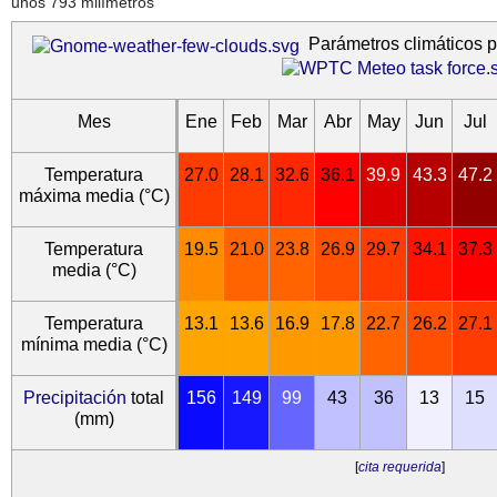
unos 793 milímetros
Parámetros climáticos 
Mes
Ene
Feb
Mar
Abr
May
Jun
Jul
Temperatura
27.0
28.1
32.6
36.1
39.9
43.3
47.2
máxima media (°C)
Temperatura
19.5
21.0
23.8
26.9
29.7
34.1
37.3
media (°C)
Temperatura
13.1
13.6
16.9
17.8
22.7
26.2
27.1
mínima media (°C)
Precipitación
total
156
149
99
43
36
13
15
(mm)
[
cita requerida
]